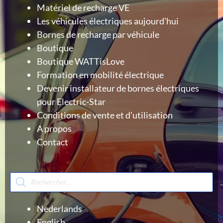
Matériel de recharge VE
Les véhicules électriques aujourd’hui
Bornes de recharge par véhicule
Boutique
Boutique WATTisLove
Formation en mobilité électrique
Devenir installateur de bornes électriques
pour Electric-Star
Conditions de vente et d’utilisation
A propos
Contact
Recherche
de
produits
Nederlands
English