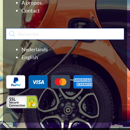
A propos
Contact
Recherche
de
produits
Nederlands
English
Menu