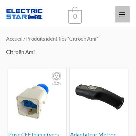
Men
0
princ
Accueil
/ Produits identifiés “Citroën Ami”
Citroën Ami
Prise CEE (bleue) vers
Adaptateur Metron