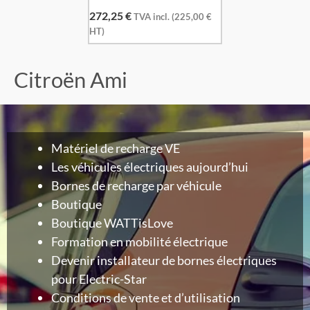
272,25
€
TVA incl. (
225,00
€
HT)
Citroën Ami
Matériel de recharge VE
Les véhicules électriques aujourd’hui
Bornes de recharge par véhicule
Boutique
Boutique WATTisLove
Formation en mobilité électrique
Devenir installateur de bornes électriques
pour Electric-Star
Conditions de vente et d’utilisation