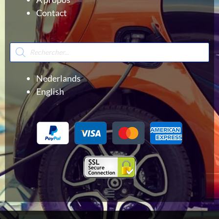
Contact
Recherche
de
produits
Nederlands
English
Menu