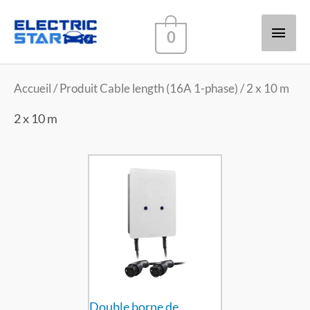
Men
0
princ
Accueil
/ Produit Cable length (16A 1-phase) / 2 x 10 m
2 x 10 m
Double borne de