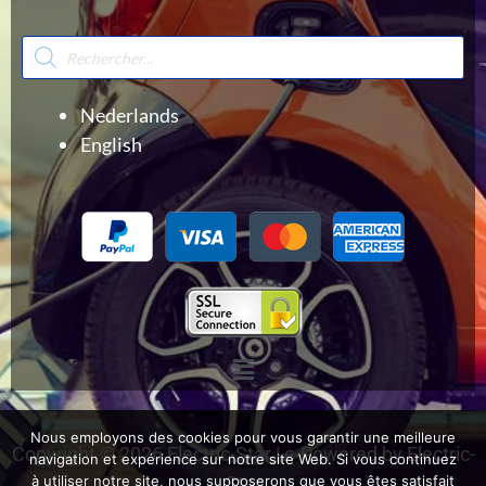
Recherche
de
produits
Nederlands
English
Menu
Nous employons des cookies pour vous garantir une meilleure
Copyright © 2026 Electric-Star | e-Powered by Electric-
navigation et expérience sur notre site Web. Si vous continuez
Star
à utiliser notre site, nous supposerons que vous êtes satisfait