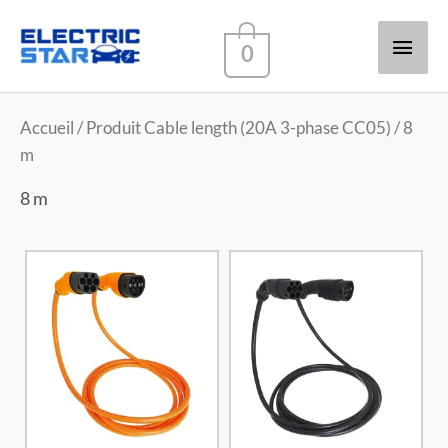
Men
0
princ
Accueil
/ Produit Cable length (20A 3-phase CC05) / 8
m
8 m