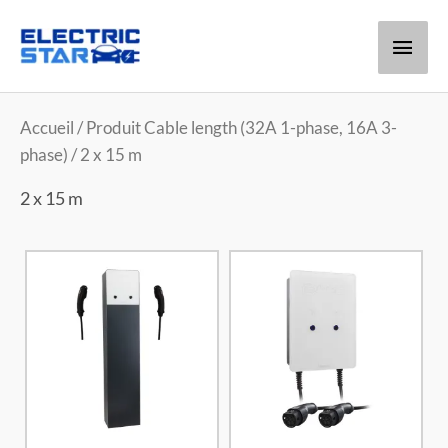
Men
princ
Accueil
/ Produit Cable length (32A 1-phase, 16A 3-
phase) / 2 x 15 m
2 x 15 m