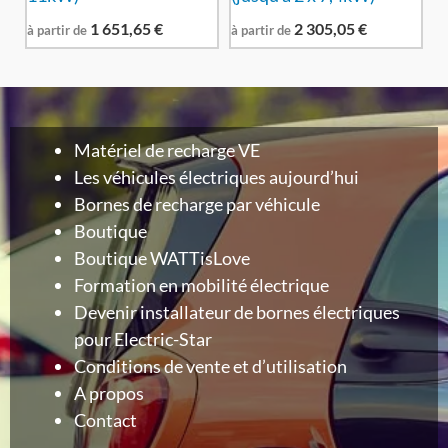
1 651,65
€
2 305,05
€
à partir de
à partir de
Matériel de recharge VE
Les véhicules électriques aujourd’hui
Bornes de recharge par véhicule
Boutique
Boutique WATTisLove
Formation en mobilité électrique
Devenir installateur de bornes électriques
pour Electric-Star
Conditions de vente et d’utilisation
A propos
Contact