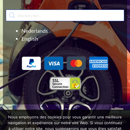
Recherche
de
produits
Nederlands
English
Menu
Nous employons des cookies pour vous garantir une meilleure
Copyright © 2026 Electric-Star | e-Powered by Electric-
navigation et expérience sur notre site Web. Si vous continuez
Star
à utiliser notre site, nous supposerons que vous êtes satisfait