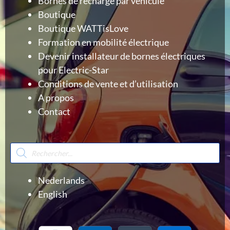
Bornes de recharge par véhicule
Boutique
Boutique WATTisLove
Formation en mobilité électrique
Devenir installateur de bornes électriques
pour Electric-Star
Conditions de vente et d’utilisation
A propos
Contact
Recherche
de
produits
Nederlands
English