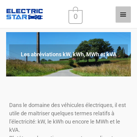
Men
0
princ
Les abréviations kW, kWh, MWh et kVA
Dans le domaine des véhicules électriques, il est
utile de maîtriser quelques termes relatifs à
l’électricité: kW, le kWh ou encore le MWh et le
kVA.