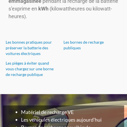
emmagasinée
pendant la recharge de la batterie
s’exprime en
kWh
(kilowattheures ou kilowatt-
heures).
Les bonnes pratiques pour
Les bornes de recharge
préserver la batterie des
publiques
voitures électriques
Les pièges à éviter quand
vous chargez sur une borne
de recharge publique
Matériel de recharge VE
Les véhicules électriques aujourd’hui