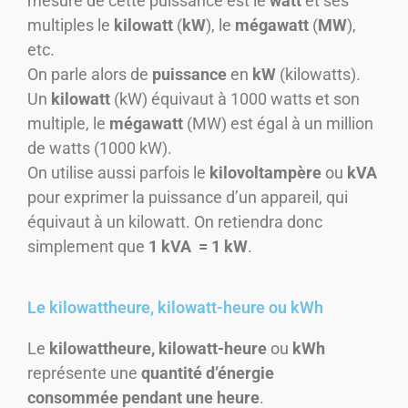
mesure de cette puissance est le
watt
et ses
multiples le
kilowatt
(
kW
), le
mégawatt
(
MW
),
etc.
On parle alors de
puissance
en
kW
(kilowatts).
Un
kilowatt
(kW) équivaut à 1000 watts et son
multiple, le
mégawatt
(MW) est égal à un million
de watts (1000 kW).
On utilise aussi parfois le
kilovoltampère
ou
kVA
pour exprimer la puissance d’un appareil, qui
équivaut à un kilowatt. On retiendra donc
simplement que
1 kVA = 1 kW
.
Le kilowattheure, kilowatt-heure ou kWh
Le
kilowattheure, kilowatt-heure
ou
kWh
représente une
quantité d’énergie
consommée
pendant une heure
.