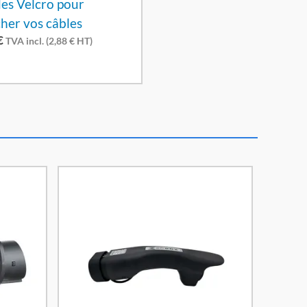
es Velcro pour
cher vos câbles
€
TVA incl. (
2,88
€
HT)