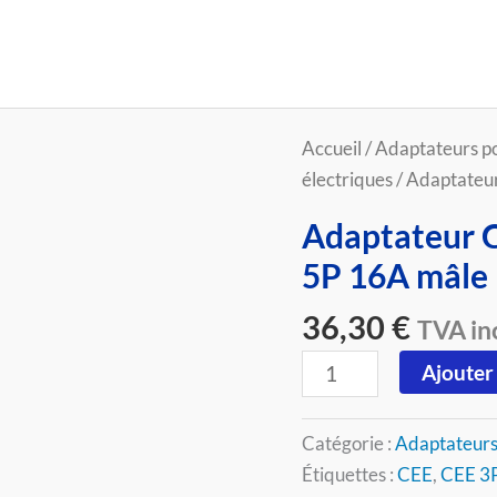
quantité
Accueil
/
Adaptateurs po
de
électriques
/ Adaptateu
Adaptateur
Adaptateur C
CEE
5P 16A mâle
3P
16A
36,30
€
TVA inc
femelle
vers
Ajouter
CEE
5P
Catégorie :
Adaptateurs 
16A
Étiquettes :
CEE
,
CEE 3P
mâle