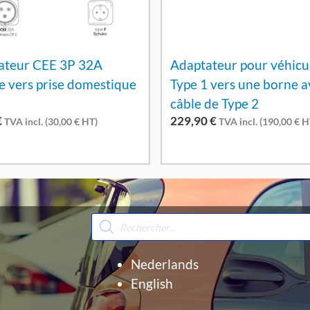
ateur CEE 3P 32A
Adaptateur pour véhicu
e vers prise domestique
Type 1 vers une borne a
câble de Type 2
€
229,90
€
TVA incl. (
30,00
€
HT)
TVA incl. (
190,00
€
H
Recherche
de
produits
Nederlands
English