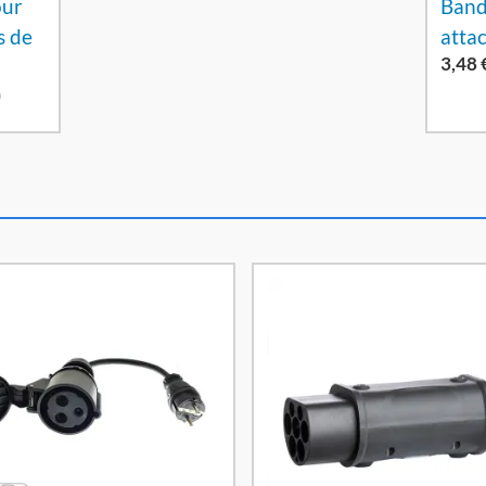
our
Band
s de
atta
3,48
)