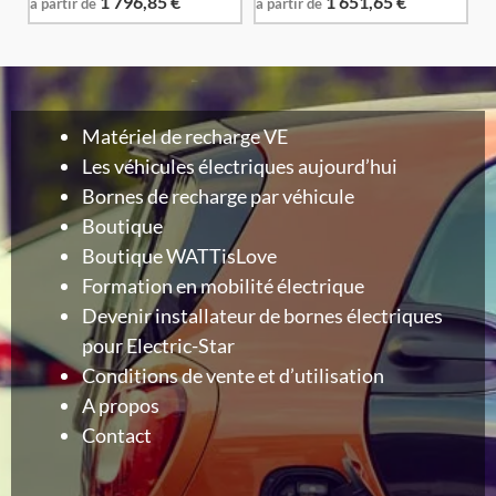
1 796,85
€
1 651,65
€
à partir de
à partir de
Matériel de recharge VE
Les véhicules électriques aujourd’hui
Bornes de recharge par véhicule
Boutique
Boutique WATTisLove
Formation en mobilité électrique
Devenir installateur de bornes électriques
pour Electric-Star
Conditions de vente et d’utilisation
A propos
Contact