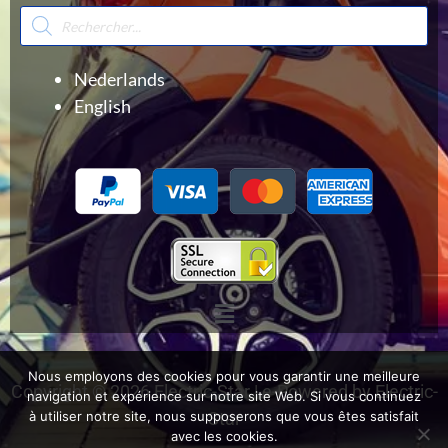
Recherche
de
produits
Nederlands
English
Menu
Nous employons des cookies pour vous garantir une meilleure
Copyright © 2026 Electric-Star | e-Powered by Electric-
navigation et expérience sur notre site Web. Si vous continuez
Star
à utiliser notre site, nous supposerons que vous êtes satisfait
avec les cookies.