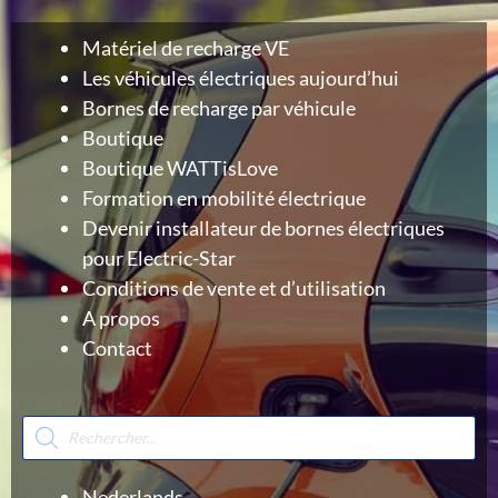
Matériel de recharge VE
Les véhicules électriques aujourd’hui
Bornes de recharge par véhicule
Boutique
Boutique WATTisLove
Formation en mobilité électrique
Devenir installateur de bornes électriques
pour Electric-Star
Conditions de vente et d’utilisation
A propos
Contact
Recherche
de
produits
Nederlands