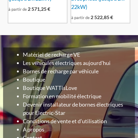
22kW)
2 571,25
€
à partir de
2 522,85
€
à partir de
Matériel de recharge VE
Les véhicules électriques aujourd’hui
Bornes de recharge par véhicule
Boutique
Boutique WATTisLove
Formation en mobilité électrique
Devenir installateur de bornes électriques
pour Electric-Star
Conditions de vente et d’utilisation
A propos
Contact