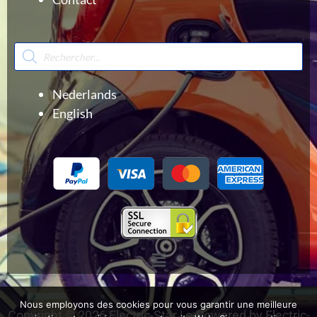
Recherche
de
produits
Nederlands
English
Menu
Nous employons des cookies pour vous garantir une meilleure
Copyright © 2026 Electric-Star | e-Powered by Electric-