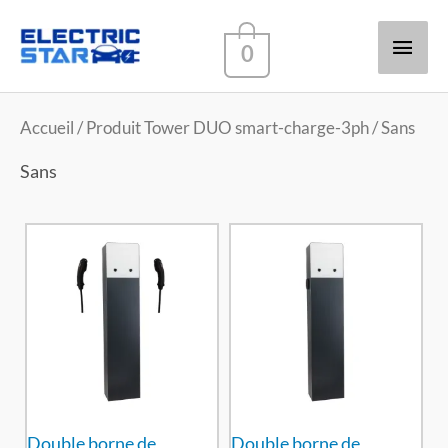
Men
0
princ
Accueil
/ Produit Tower DUO smart-charge-3ph / Sans
Sans
Double borne de
Double borne de