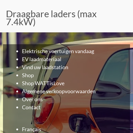
Draagbare laders (max
7.4kW)
Elektrische voertuigen vandaag
EV laadmateriaal
Vind uw laadstation
Shop
Shop WATTisLove
Algemene verkoopvoorwaarden
Over ons
Contact
Français