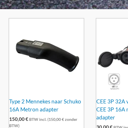
Type 2 Mennekes naar Schuko
CEE 3P 32A v
16A Metron adapter
CEE 3P 16A 
adapter
150,00
€
BTW incl. (
150,00
€
zonder
BTW)
30,00
€
BTW incl