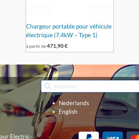
Chargeur portable pour véhicule
électrique (7,4kW – Type 1)
471,90
€
à partir de
Recherche
de
produits
Nederlands
English
our Electric-