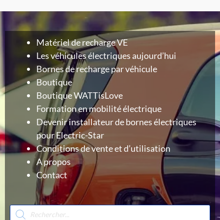
Matériel de recharge VE
Les véhicules électriques aujourd’hui
Bornes de recharge par véhicule
Boutique
Boutique WATTisLove
Formation en mobilité électrique
Devenir installateur de bornes électriques
pour Electric-Star
Conditions de vente et d’utilisation
A propos
Contact
Recherche
de