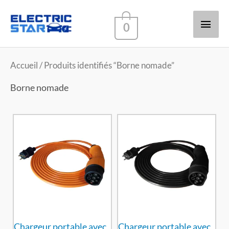
Men
0
princ
Accueil
/ Produits identifiés “Borne nomade”
Borne nomade
Chargeur portable avec
Chargeur portable avec