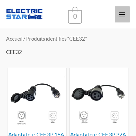
Men
0
princ
Accueil
/ Produits identifiés “CEE32”
CEE32
Adaptateur CEE 3P 16A
Adaptateur CEE 3P 32A