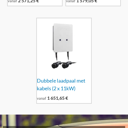
2 571,25
€
1 579,05
€
vanaf
vanaf
Dubbele laadpaal met
kabels (2 x 11kW)
1 651,65
€
vanaf