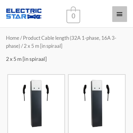
Hoof
0
Home
/ Product Cable length (32A 1-phase, 16A 3-
phase) / 2 x 5 m [in spiraal]
2 x 5 m [in spiraal]