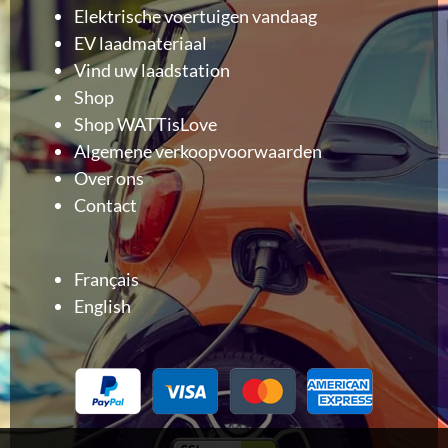
Elektrische voertuigen vandaag
EV laadmateriaal
Vind uw laadstation
Shop
Shop WATTisLove
Algemene verkoopvoorwaarden
Over ons
Contact
Français
English