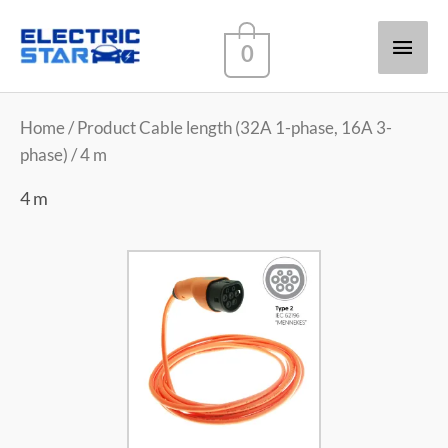
Hoof
0
Home
/ Product Cable length (32A 1-phase, 16A 3-
phase) / 4 m
4 m