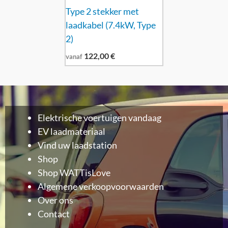
Type 2 stekker met
laadkabel (7.4kW, Type
2)
122,00
€
vanaf
Elektrische voertuigen vandaag
EV laadmateriaal
Vind uw laadstation
Shop
Shop WATTisLove
Algemene verkoopvoorwaarden
Over ons
Contact