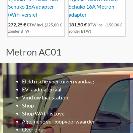
Schuko 16A adapter
Schuko 16A Metron
(WiFi versie)
adapter
272,25
€
181,50
€
BTW incl. (
225,00
€
BTW incl. (
150,00
€
zonder BTW)
zonder BTW)
Metron AC01
Elektrische voertuigen vandaag
EV laadmateriaal
Vind uw laadstation
Shop
Shop WATTisLove
Algemene verkoopvoorwaarden
Over ons