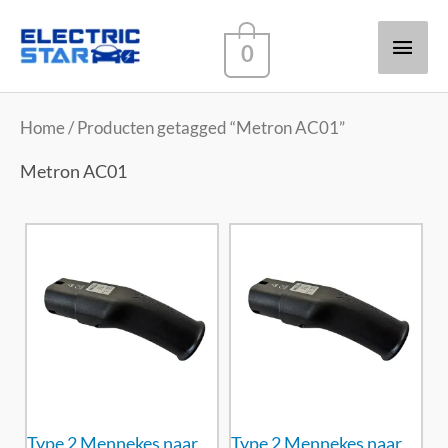
Hoof
0
Home
/ Producten getagged “Metron AC01”
Metron AC01
Type 2 Mennekes naar
Type 2 Mennekes naar