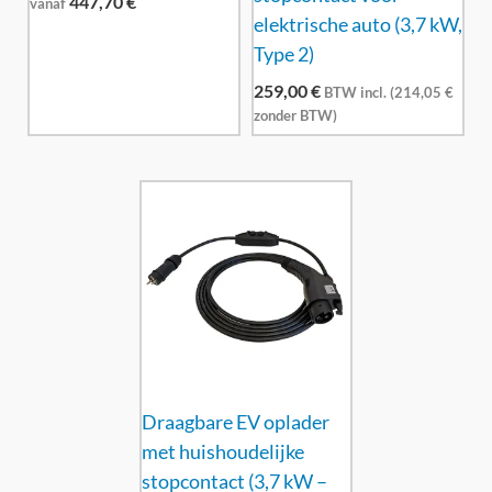
447,70
€
vanaf
elektrische auto (3,7 kW,
Type 2)
259,00
€
BTW incl. (
214,05
€
zonder BTW)
Draagbare EV oplader
met huishoudelijke
stopcontact (3,7 kW –