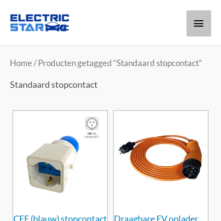
Hoof
Home
/ Producten getagged “Standaard stopcontact”
Standaard stopcontact
CEE (blauw) stopcontact
Draagbare EV oplader