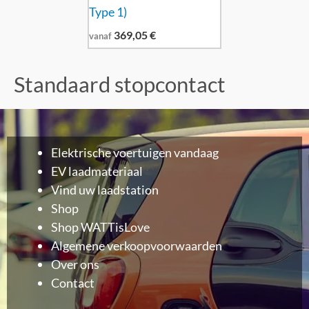
Type 1)
369,05
€
vanaf
Standaard stopcontact
Elektrische voertuigen vandaag
EV laadmateriaal
Vind uw laadstation
Shop
Shop WATTisLove
Algemene verkoopvoorwaarden
Over ons
Contact