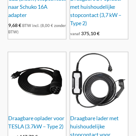
naar Schuko 16A
met huishoudelijke
adapter
stopcontact (3,7 kW –
Type 2)
9,68
€
BTW incl. (
8,00
€
zonder
BTW)
375,10
€
vanaf
Draagbare oplader voor
Draagbare lader met
TESLA (3.7kW – Type 2)
huishoudelijke
stopcontact voor