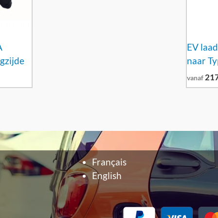
A
EV laad
gzijde
naar Ty
21
vanaf
Français
English