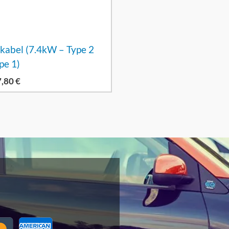
kabel (7.4kW – Type 2
pe 1)
7,80
€