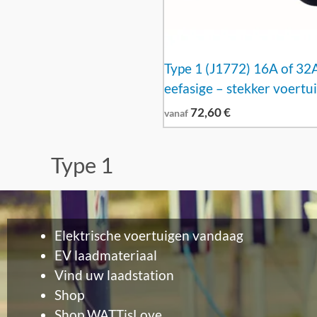
Type 1 (J1772) 16A of 32
eefasige – stekker voertui
72,60
€
vanaf
Type 1
Elektrische voertuigen vandaag
EV laadmateriaal
Vind uw laadstation
Shop
Shop WATTisLove