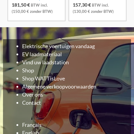
181,50
€
157,30
€
BTW incl.
BTW incl.
(
150,00
€
zonder BTW)
(
130,00
€
zonder BTW)
Elektrische voertuigen vandaag
EV laadmateriaal
Vind uw laadstation
Shop
Shop WATTisLove
Algemene verkoopvoorwaarden
Over ons
Contact
Français
English