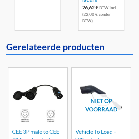
26,62
€
BTW incl.
(
22,00
€
zonder
BTW)
Gerelateerde producten
NIET OP
VOORRAAD
CEE 3P male to CEE
Vehicle To Load –