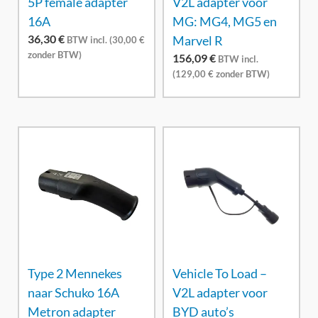
5P female adapter
V2L adapter voor
16A
MG: MG4, MG5 en
36,30
€
Marvel R
BTW incl. (
30,00
€
zonder BTW)
156,09
€
BTW incl.
(
129,00
€
zonder BTW)
Type 2 Mennekes
Vehicle To Load –
naar Schuko 16A
V2L adapter voor
Metron adapter
BYD auto’s