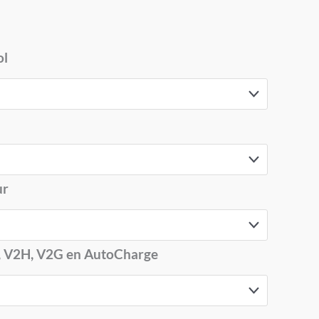
ol
ur
, V2H, V2G en AutoCharge