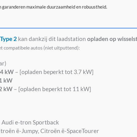
en garanderen maximale duurzaamheid en robuustheid.
Type 2
kan dankzij dit laadstation
opladen op wissel
et compatibele autos (niet uitputtend):
ar)
.4 kW
– [opladen beperkt tot 3.7 kW]
1 kW
2 kW
– [opladen beperkt tot 11 kW]
, Audi e-tron Sportback
itroën ë-Jumpy, Citroën ë-SpaceTourer