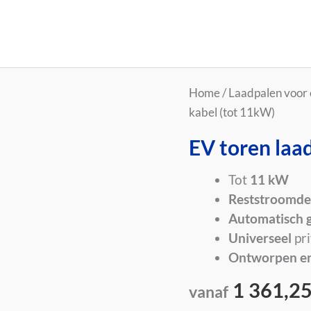
EV
Home
/
Laadpalen voor 
toren
kabel (tot 11kW)
laadpaal
EV toren laa
met
kabel
Tot
11 kW
(tot
Reststroomde
11kW)
Automatisch 
aantal
Universeel
pri
Ontworpen en
1 361,2
vanaf