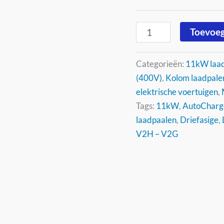
Toevoeg
Categorieën:
11kW laa
(400V)
,
Kolom laadpale
elektrische voertuigen
,
Tags:
11kW
,
AutoCharg
laadpaalen
,
Driefasige
,
V2H – V2G