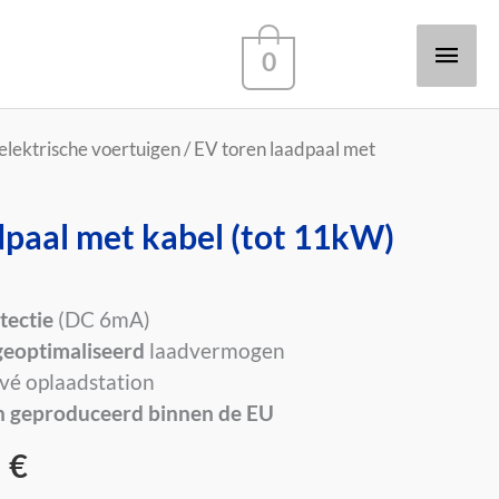
Hoo
0
elektrische voertuigen
/ EV toren laadpaal met
dpaal met kabel (tot 11kW)
tectie
(DC 6mA)
geoptimaliseerd
laadvermogen
vé oplaadstation
 geproduceerd binnen de EU
5
€