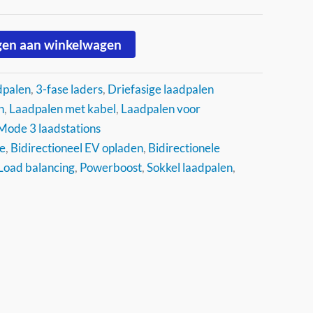
en aan winkelwagen
dpalen
,
3-fase laders
,
Driefasige laadpalen
n
,
Laadpalen met kabel
,
Laadpalen voor
Mode 3 laadstations
e
,
Bidirectioneel EV opladen
,
Bidirectionele
Load balancing
,
Powerboost
,
Sokkel laadpalen
,