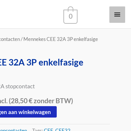
Hoo
0
contacten
/ Mennekes CEE 32A 3P enkelfasige
E 32A 3P enkelfasige
A stopcontact
l. (
28,50
€
zonder BTW)
en aan winkelwagen
topcontacten
Tags:
CEE
,
CEE32