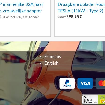
P mannelijke 32A naar
Draagbare oplader voo
 vrouwelijke adapter
TESLA (11kW – Type 2)
€
598,95
€
BTW incl. (
30,00
€
zonder
vanaf
Français
English