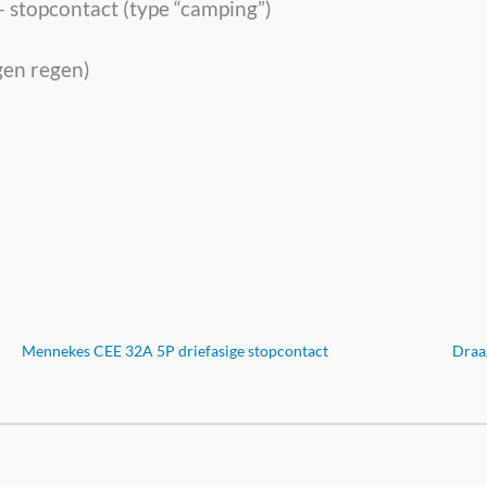
 stopcontact (type “camping”)
gen regen)
Mennekes CEE 32A 5P driefasige stopcontact
Draa