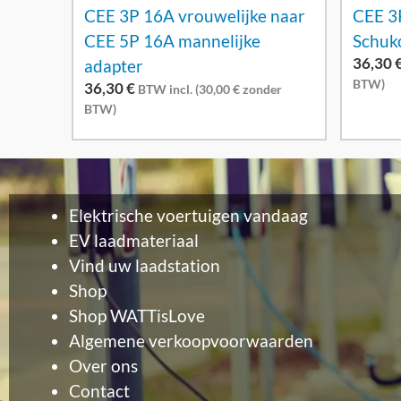
CEE 3P 16A vrouwelijke naar
CEE 3
CEE 5P 16A mannelijke
Schuko
36,30
adapter
BTW)
36,30
€
BTW incl. (
30,00
€
zonder
BTW)
Elektrische voertuigen vandaag
EV laadmateriaal
Vind uw laadstation
Shop
Shop WATTisLove
Algemene verkoopvoorwaarden
Over ons
Contact