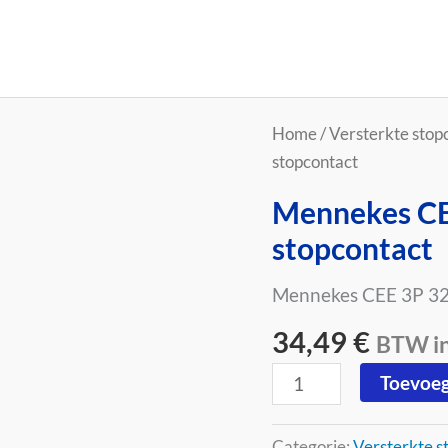
Mennekes
Home
/
Versterkte stop
CEE
stopcontact
32A
Mennekes CE
3P
stopcontact
enkelfasige
stopcontact
Mennekes CEE 3P 32
aantal
34,49
€
BTW inc
Toevoeg
Categorie:
Versterkte s