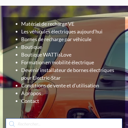
Matériel de recharge VE
Les véhicules électriques aujourd’hui
Bornes de recharge par véhicule
Boutique
Boutique WATTisLove
Formation en mobilité électrique
Devenir installateur de bornes électriques
pour Electric-Star
Conditions de vente et d’utilisation
A propos
Contact
Recherche
de