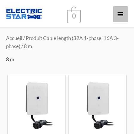
Men
0
princ
Accueil
/ Produit Cable length (32A 1-phase, 16A 3-
phase) / 8 m
8 m