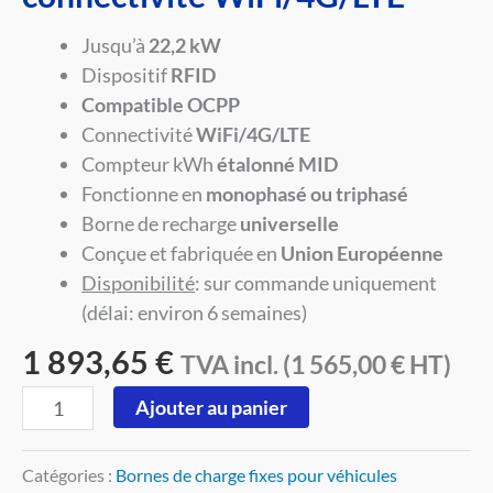
Jusqu’à
22,2 kW
Dispositif
RFID
Compatible OCPP
Connectivité
WiFi/4G/LTE
Compteur kWh
étalonné MID
Fonctionne en
monophasé ou triphasé
Borne de recharge
universelle
Conçue et fabriquée en
Union Européenne
Disponibilité
: sur commande uniquement
(délai: environ 6 semaines)
1 893,65
€
TVA incl. (
1 565,00
€
HT)
Ajouter au panier
Catégories :
Bornes de charge fixes pour véhicules