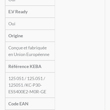
E.V Ready
Oui
Origine
Conçue et fabriquée
en Union Européenne
Référence KEBA
125 051 / 125.051 /
125051 /KC-P30-
ESS400E2-M0R-GE
Code EAN