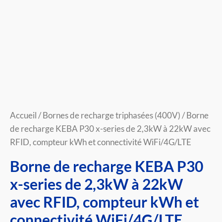
22kW
avec
RFID,
compteur
kWh
et
connectivité
WiFi/4G/LTE
Accueil
/
Bornes de recharge triphasées (400V)
/ Borne
de recharge KEBA P30 x-series de 2,3kW à 22kW avec
RFID, compteur kWh et connectivité WiFi/4G/LTE
Borne de recharge KEBA P30
x-series de 2,3kW à 22kW
avec RFID, compteur kWh et
connectivité WiFi/4G/LTE