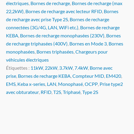
électriques
,
Bornes de recharge
,
Bornes de recharge (max
22,2kW)
,
Bornes de recharge avec lecteur RFID
,
Bornes
de recharge avec prise Type 2S
,
Bornes de recharge
connectées (3G/4G, LAN, WiFi etc.)
,
Bornes de recharge
KEBA
,
Bornes de recharge monophasées (230V)
,
Bornes
de recharge triphasées (400V)
,
Bornes en Mode 3
,
Bornes
monophasées
,
Bornes triphasées
,
Chargeurs pour
véhicules électriques
Étiquettes :
11kW
,
22kW
,
3.7kW
,
7.4kW
,
Borne avec
prise
,
Bornes de recharge KEBA
,
Compteur MID
,
EM420
,
EMS
,
Keba x-series
,
LAN
,
Monophasé
,
OCPP
,
Prise type2
avec obturateur
,
RFID
,
T2S
,
Triphasé
,
Type 2S