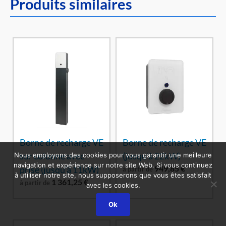
Produits similaires
Borne de recharge VE
Borne de recharge VE
sur colonne avec
(jusqu’à 22kW)
Nous employons des cookies pour vous garantir une meilleure
navigation et expérience sur notre site Web. Si vous continuez
949,85
€
prise (jusqu’à 11kW)
à partir de
à utiliser notre site, nous supposerons que vous êtes satisfait
1 361,25
€
à partir de
avec les cookies.
Ok