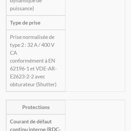
dynamique de
puissance)
Type de prise
Prise normalisée de
type 2 : 32 A / 400 V
CA
conformément à EN
62196-1 et VDE-AR-
E
2623-2-2 avec
obturateur (Shutter)
Protections
Courant de défaut
continu interne (RDC-