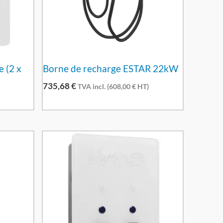
 (2 x
Borne de recharge ESTAR 22kW
735,68
€
TVA incl. (
608,00
€
HT)