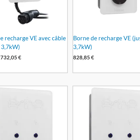
e recharge VE avec câble
Borne de recharge VE (ju
à 3,7kW)
3,7kW)
732,05
€
828,85
€