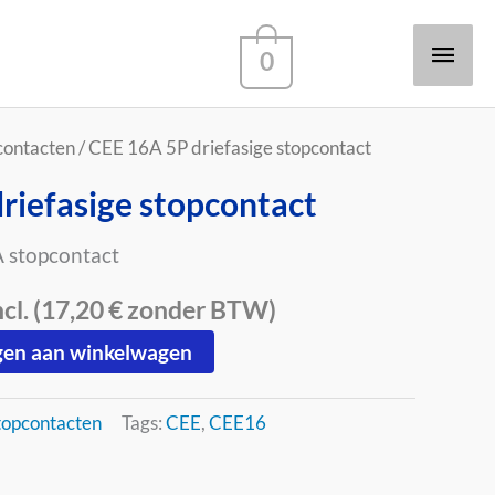
Hoo
0
contacten
/ CEE 16A 5P driefasige stopcontact
riefasige stopcontact
A stopcontact
l. (
17,20
€
zonder BTW)
en aan winkelwagen
topcontacten
Tags:
CEE
,
CEE16