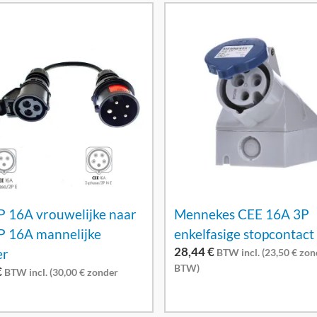
P 16A vrouwelijke naar
Mennekes CEE 16A 3P
P 16A mannelijke
enkelfasige stopcontact
28,44
€
er
BTW incl. (
23,50
€
zon
BTW)
€
BTW incl. (
30,00
€
zonder