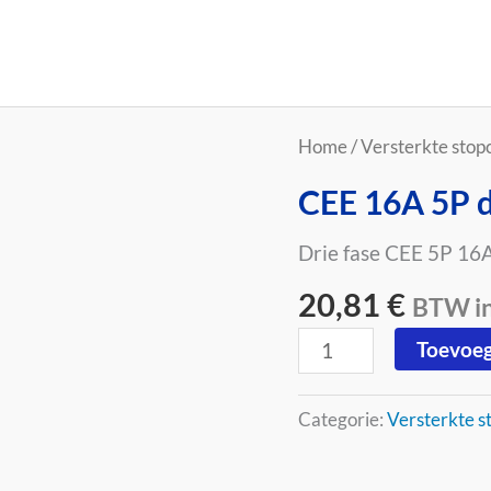
CEE
Home
/
Versterkte stop
16A
CEE 16A 5P d
5P
driefasige
Drie fase CEE 5P 16
stopcontact
20,81
€
aantal
BTW inc
Toevoeg
Categorie:
Versterkte s