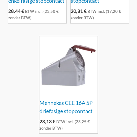
enkelfasige stopcontact
stopcontact
28,44
€
20,81
€
BTW incl. (
23,50
€
BTW incl. (
17,20
€
zonder BTW)
zonder BTW)
Mennekes CEE 16A 5P
driefasige stopcontact
28,13
€
BTW incl. (
23,25
€
zonder BTW)