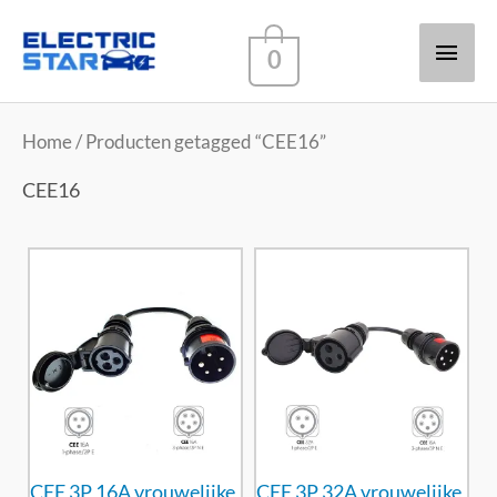
Hoof
0
Home
/ Producten getagged “CEE16”
CEE16
CEE 3P 16A vrouwelijke
CEE 3P 32A vrouwelijke