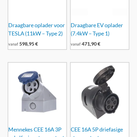
Draagbare oplader voor
Draagbare EV oplader
TESLA (11kW – Type 2)
(7.4kW – Type 1)
598,95
€
471,90
€
vanaf
vanaf
Mennekes CEE 16A 3P
CEE 16A 5P driefasige