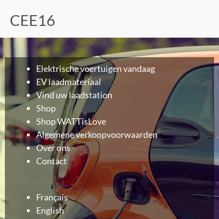
CEE16
Elektrische voertuigen vandaag
EV laadmateriaal
Vind uw laadstation
Shop
Shop WATTisLove
Algemene verkoopvoorwaarden
Over ons
Contact
Français
English