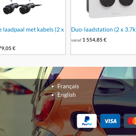
 laadpaal met kabels (2 x
Duo-laadstation (2 x 3.7
1 554,85
€
vanaf
79,05
€
Français
English