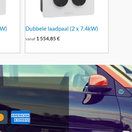
kW)
Dubbele laadpaal (2 x 7.4kW)
1 554,85
€
vanaf